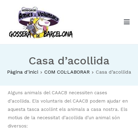
Associació Amics i Voluntaris CAACB
Associació Amics i Voluntaris CAACB
Casa d’acollida
Pàgina d'inici
COM COL·LABORAR
Casa d’acollida
Alguns animals del CAACB necessiten cases
d’acollida. Els voluntaris del CAACB podem ajudar en
aquesta tasca acollint els animals a casa nostra. Els
motius de la necessitat d’acollida d’un animal són
diversos: