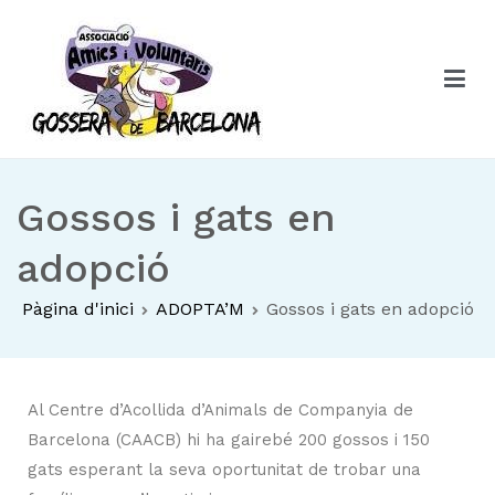
Associació Amics i Voluntaris CAACB
Associació Amics i Voluntaris CAACB
Gossos i gats en
adopció
Pàgina d'inici
ADOPTA’M
Gossos i gats en adopció
Al Centre d’Acollida d’Animals de Companyia de
Barcelona (CAACB) hi ha gairebé 200 gossos i 150
gats esperant la seva oportunitat de trobar una