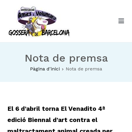
Associació Amics i Voluntaris CAACB
Associació Amics i Voluntaris CAACB
Nota de premsa
Pàgina d'inici
Nota de premsa
El 6 d’abril torna El Venadito 4ª
edició Biennal d’art contra el
maltractament animal creada per