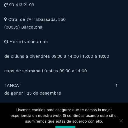
93 413 21 99
Ctra. de l’Arrabassada, 250
(08035) Barcelona
Horari voluntariat:
de dilluns a divendres 09:30 a 14:00 i 15:00 a 18:00
caps de setmana i festius 09:30 a 14:00
TANCAT 1
de gener i 25 de desembre
Usamos cookies para asegurar que te damos la mejor
experiencia en nuestra web. Si continúas usando este sitio,
asumiremos que estás de acuerdo con ello.
Copyright © 2020 Alls rights reserved. Web designed by